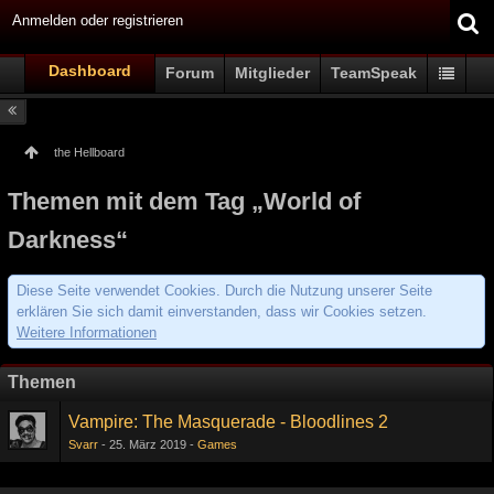
Anmelden oder registrieren
Dashboard
Forum
Mitglieder
TeamSpeak
the Hellboard
Themen mit dem Tag „World of
Darkness“
Diese Seite verwendet Cookies. Durch die Nutzung unserer Seite
erklären Sie sich damit einverstanden, dass wir Cookies setzen.
Weitere Informationen
Themen
Vampire: The Masquerade - Bloodlines 2
Svarr
25. März 2019
Games