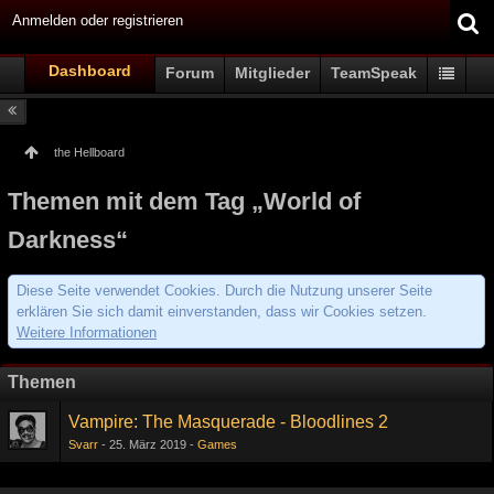
Anmelden oder registrieren
Dashboard
Forum
Mitglieder
TeamSpeak
the Hellboard
Themen mit dem Tag „World of
Darkness“
Diese Seite verwendet Cookies. Durch die Nutzung unserer Seite
erklären Sie sich damit einverstanden, dass wir Cookies setzen.
Weitere Informationen
Themen
Vampire: The Masquerade - Bloodlines 2
Svarr
25. März 2019
Games