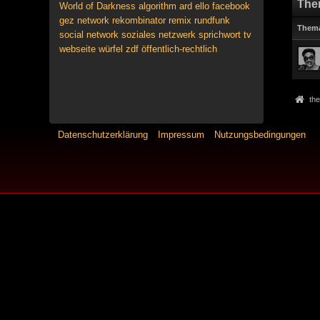
The
World of Darkness
algorithm
ard
ello
facebook
gez
network
rekombinator
remix
rundfunk
Them
social network
soziales netzwerk
sprichwort
tv
webseite
würfel
zdf
öffentlich-rechtlich
the
Datenschutzerklärung
Impressum
Nutzungsbedingungen