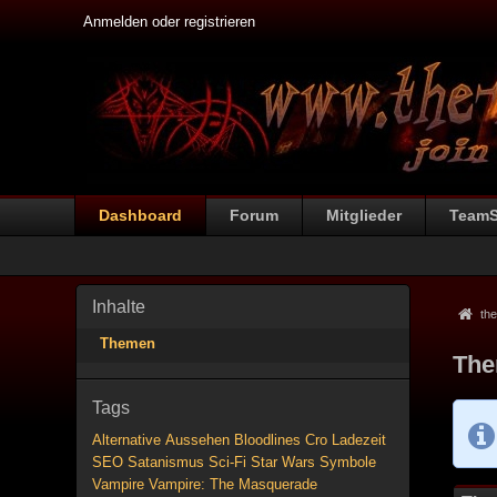
Anmelden oder registrieren
Dashboard
Forum
Mitglieder
Team
Inhalte
the
Themen
The
Tags
Alternative
Aussehen
Bloodlines
Cro
Ladezeit
SEO
Satanismus
Sci-Fi
Star Wars
Symbole
Vampire
Vampire: The Masquerade