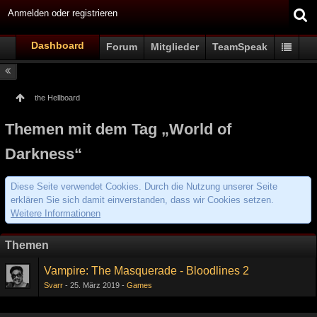
Anmelden oder registrieren
Dashboard
Forum
Mitglieder
TeamSpeak
the Hellboard
Themen mit dem Tag „World of
Darkness“
Diese Seite verwendet Cookies. Durch die Nutzung unserer Seite
erklären Sie sich damit einverstanden, dass wir Cookies setzen.
Weitere Informationen
Themen
Vampire: The Masquerade - Bloodlines 2
Svarr
25. März 2019
Games