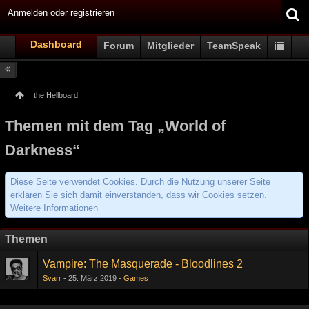
Anmelden oder registrieren
Dashboard
Forum
Mitglieder
TeamSpeak
the Hellboard
Themen mit dem Tag „World of
Darkness“
Diese Seite verwendet Cookies. Durch die Nutzung unserer Seite
erklären Sie sich damit einverstanden, dass wir Cookies setzen.
Weitere Informationen
Themen
Vampire: The Masquerade - Bloodlines 2
Svarr
25. März 2019
Games