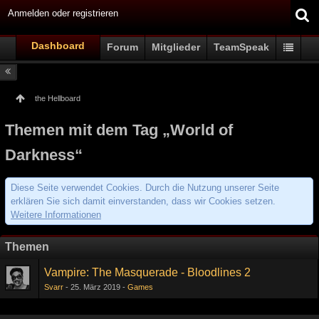
Anmelden oder registrieren
Dashboard
Forum
Mitglieder
TeamSpeak
the Hellboard
Themen mit dem Tag „World of
Darkness“
Diese Seite verwendet Cookies. Durch die Nutzung unserer Seite
erklären Sie sich damit einverstanden, dass wir Cookies setzen.
Weitere Informationen
Themen
Vampire: The Masquerade - Bloodlines 2
Svarr
25. März 2019
Games