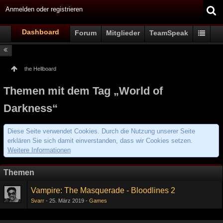
Anmelden oder registrieren
Dashboard
Forum
Mitglieder
TeamSpeak
the Hellboard
Themen mit dem Tag „World of
Darkness“
Diese Seite verwendet Cookies. Durch die Nutzung unserer Seite
erklären Sie sich damit einverstanden, dass wir Cookies setzen.
Weitere Informationen
Themen
Vampire: The Masquerade - Bloodlines 2
Svarr
25. März 2019
Games