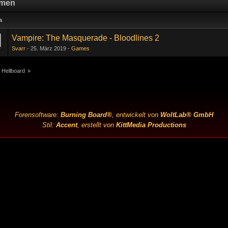
men
a
Vampire: The Masquerade - Bloodlines 2
Svarr
25. März 2019
Games
 Hellboard
»
Forensoftware:
Burning Board®
, entwickelt von
WoltLab® GmbH
Stil:
Accent
, erstellt von
KittMedia Productions