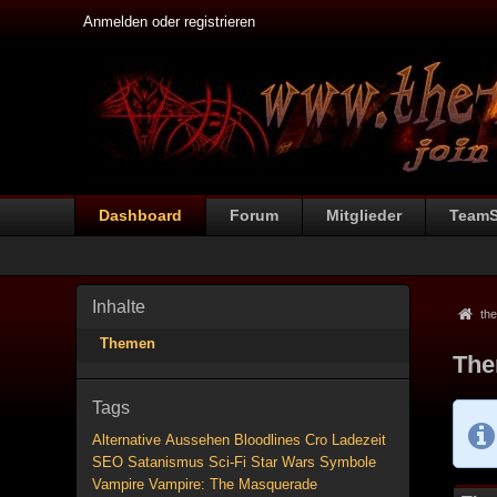
Anmelden oder registrieren
Dashboard
Forum
Mitglieder
Team
Inhalte
the
Themen
The
Tags
Alternative
Aussehen
Bloodlines
Cro
Ladezeit
SEO
Satanismus
Sci-Fi
Star Wars
Symbole
Vampire
Vampire: The Masquerade