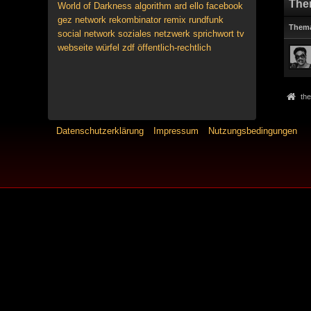
The
World of Darkness
algorithm
ard
ello
facebook
gez
network
rekombinator
remix
rundfunk
Them
social network
soziales netzwerk
sprichwort
tv
webseite
würfel
zdf
öffentlich-rechtlich
the
Datenschutzerklärung
Impressum
Nutzungsbedingungen