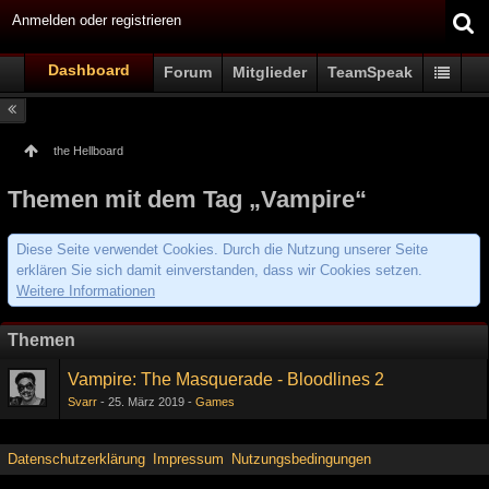
Anmelden oder registrieren
Dashboard
Forum
Mitglieder
TeamSpeak
the Hellboard
Themen mit dem Tag „Vampire“
Diese Seite verwendet Cookies. Durch die Nutzung unserer Seite
erklären Sie sich damit einverstanden, dass wir Cookies setzen.
Weitere Informationen
Themen
Vampire: The Masquerade - Bloodlines 2
Svarr
25. März 2019
Games
Datenschutzerklärung
Impressum
Nutzungsbedingungen