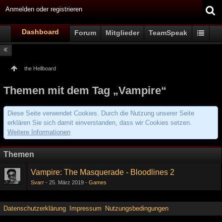
Anmelden oder registrieren
Dashboard
Forum
Mitglieder
TeamSpeak
the Hellboard
Themen mit dem Tag „Vampire“
Diese Seite verwendet Cookies. Durch die Nutzung unserer Seite
erklären Sie sich damit einverstanden, dass wir Cookies setzen.
Weitere Informationen
Themen
Vampire: The Masquerade - Bloodlines 2
Svarr
25. März 2019
Games
Datenschutzerklärung
Impressum
Nutzungsbedingungen