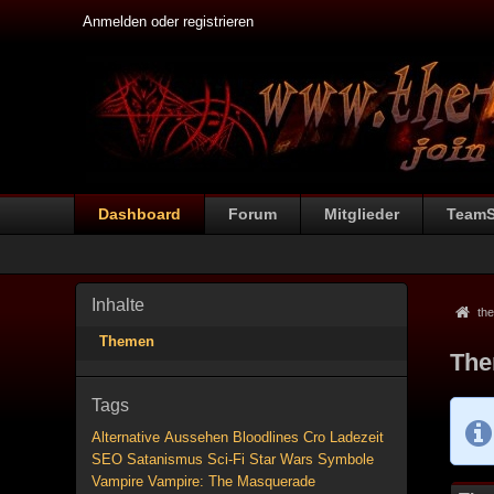
Anmelden oder registrieren
Dashboard
Forum
Mitglieder
Team
Inhalte
the
Themen
The
Tags
Alternative
Aussehen
Bloodlines
Cro
Ladezeit
SEO
Satanismus
Sci-Fi
Star Wars
Symbole
Vampire
Vampire: The Masquerade