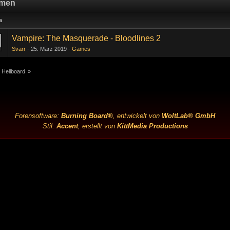
men
a
Vampire: The Masquerade - Bloodlines 2
Svarr
25. März 2019
Games
 Hellboard
»
Forensoftware:
Burning Board®
, entwickelt von
WoltLab® GmbH
Stil:
Accent
, erstellt von
KittMedia Productions