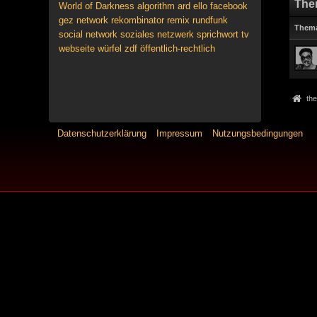
The
World of Darkness
algorithm
ard
ello
facebook
gez
network
rekombinator
remix
rundfunk
Them
social network
soziales netzwerk
sprichwort
tv
webseite
würfel
zdf
öffentlich-rechtlich
the
Datenschutzerklärung
Impressum
Nutzungsbedingungen