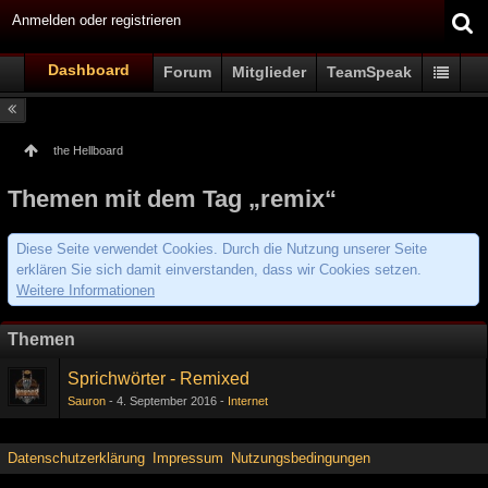
Anmelden oder registrieren
Dashboard
Forum
Mitglieder
TeamSpeak
the Hellboard
Themen mit dem Tag „remix“
Diese Seite verwendet Cookies. Durch die Nutzung unserer Seite
erklären Sie sich damit einverstanden, dass wir Cookies setzen.
Weitere Informationen
Themen
Sprichwörter - Remixed
Sauron
4. September 2016
Internet
Datenschutzerklärung
Impressum
Nutzungsbedingungen