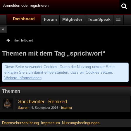
Anmelden oder registrieren
Dashboard
Forum
Mitglieder
TeamSpeak
the Hellboard
Themen mit dem Tag „sprichwort“
Diese Seite verwendet Cookies. Durch die Nutzung unserer Seite
erklären Sie sich damit einverstanden, dass wir Cookies setzen.
Weitere Informationen
Themen
Sprichwörter - Remixed
Sauron
4. September 2016
Internet
Datenschutzerklärung
Impressum
Nutzungsbedingungen