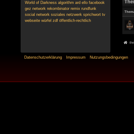
The
World of Darkness
algorithm
ard
ello
facebook
gez
network
rekombinator
remix
rundfunk
Them
social network
soziales netzwerk
sprichwort
tv
webseite
würfel
zdf
öffentlich-rechtlich
the
Datenschutzerklärung
Impressum
Nutzungsbedingungen