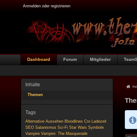
Anmelden oder registrieren
Dashboard
Forum
Mitglieder
Team
Inhalte
the
Themen
The
Tags
Alternative
Aussehen
Bloodlines
Cro
Ladezeit
SEO
Satanismus
Sci-Fi
Star Wars
Symbole
Vampire
Vampire: The Masquerade