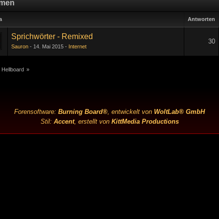
men
a
Antworten
Sprichwörter - Remixed
30
Sauron
14. Mai 2015
Internet
1
2
 Hellboard
»
Forensoftware:
Burning Board®
, entwickelt von
WoltLab® GmbH
Stil:
Accent
, erstellt von
KittMedia Productions