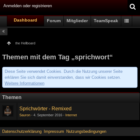
Anmelden oder registrieren
Dashboard
Forum
Mitglieder
TeamSpeak
the Hellboard
Themen mit dem Tag „sprichwort“
Diese Seite verwendet Cookies. Durch die Nutzung unserer Seite
erklären Sie sich damit einverstanden, dass wir Cookies setzen.
Weitere Informationen
Themen
Sprichwörter - Remixed
Sauron
4. September 2016
Internet
Datenschutzerklärung
Impressum
Nutzungsbedingungen