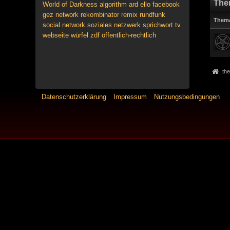
The
World of Darkness
algorithm
ard
ello
facebook
gez
network
rekombinator
remix
rundfunk
Them
social network
soziales netzwerk
sprichwort
tv
webseite
würfel
zdf
öffentlich-rechtlich
the
Datenschutzerklärung
Impressum
Nutzungsbedingungen