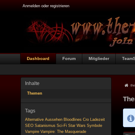
Anmelden oder registrieren
Dashboard
Forum
Mitglieder
Team
Inhalte
the
Themen
The
Tags
Alternative
Aussehen
Bloodlines
Cro
Ladezeit
SEO
Satanismus
Sci-Fi
Star Wars
Symbole
Vampire
Vampire: The Masquerade