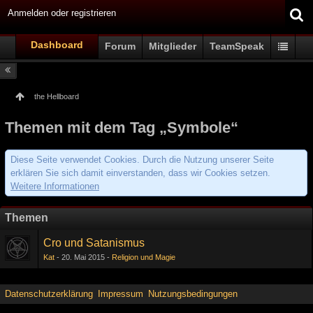
Anmelden oder registrieren
Dashboard
Forum
Mitglieder
TeamSpeak
the Hellboard
Themen mit dem Tag „Symbole“
Diese Seite verwendet Cookies. Durch die Nutzung unserer Seite
erklären Sie sich damit einverstanden, dass wir Cookies setzen.
Weitere Informationen
Themen
Cro und Satanismus
Kat
20. Mai 2015
Religion und Magie
Datenschutzerklärung
Impressum
Nutzungsbedingungen