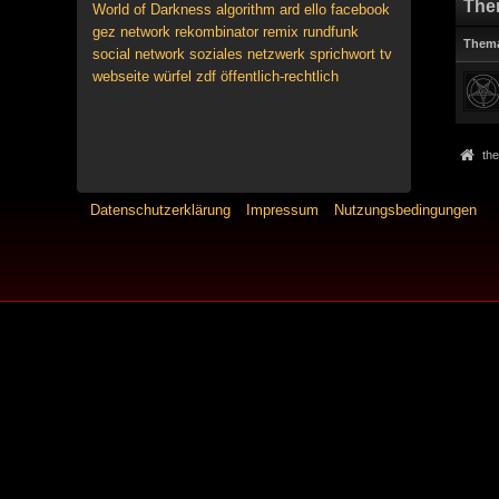
The
World of Darkness
algorithm
ard
ello
facebook
gez
network
rekombinator
remix
rundfunk
Them
social network
soziales netzwerk
sprichwort
tv
webseite
würfel
zdf
öffentlich-rechtlich
the
Datenschutzerklärung
Impressum
Nutzungsbedingungen