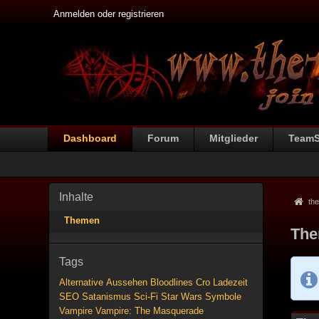
Anmelden oder registrieren
Dashboard
Forum
Mitglieder
Team
Inhalte
the
Themen
The
Tags
Alternative
Aussehen
Bloodlines
Cro
Ladezeit
SEO
Satanismus
Sci-Fi
Star Wars
Symbole
Vampire
Vampire: The Masquerade