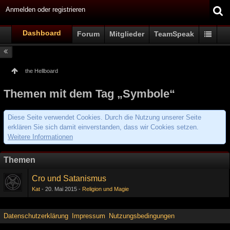
Anmelden oder registrieren
Dashboard
Forum
Mitglieder
TeamSpeak
the Hellboard
Themen mit dem Tag „Symbole“
Diese Seite verwendet Cookies. Durch die Nutzung unserer Seite
erklären Sie sich damit einverstanden, dass wir Cookies setzen.
Weitere Informationen
Themen
Cro und Satanismus
Kat
20. Mai 2015
Religion und Magie
Datenschutzerklärung
Impressum
Nutzungsbedingungen