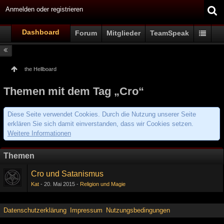
Anmelden oder registrieren
Dashboard
Forum
Mitglieder
TeamSpeak
the Hellboard
Themen mit dem Tag „Cro“
Diese Seite verwendet Cookies. Durch die Nutzung unserer Seite
erklären Sie sich damit einverstanden, dass wir Cookies setzen.
Weitere Informationen
Themen
Cro und Satanismus
Kat
20. Mai 2015
Religion und Magie
Datenschutzerklärung
Impressum
Nutzungsbedingungen