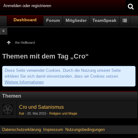
Anmelden oder registrieren
Dashboard
Forum
Mitglieder
TeamSpeak
the Hellboard
Themen mit dem Tag „Cro“
Diese Seite verwendet Cookies. Durch die Nutzung unserer Seite
erklären Sie sich damit einverstanden, dass wir Cookies setzen.
Weitere Informationen
Themen
Cro und Satanismus
Kat
20. Mai 2015
Religion und Magie
Datenschutzerklärung
Impressum
Nutzungsbedingungen