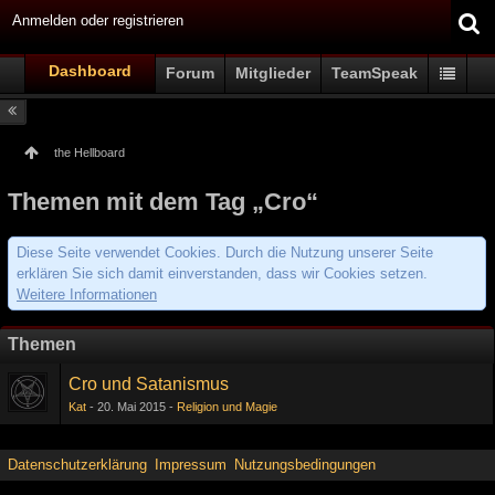
Anmelden oder registrieren
Dashboard
Forum
Mitglieder
TeamSpeak
the Hellboard
Themen mit dem Tag „Cro“
Diese Seite verwendet Cookies. Durch die Nutzung unserer Seite
erklären Sie sich damit einverstanden, dass wir Cookies setzen.
Weitere Informationen
Themen
Cro und Satanismus
Kat
20. Mai 2015
Religion und Magie
Datenschutzerklärung
Impressum
Nutzungsbedingungen