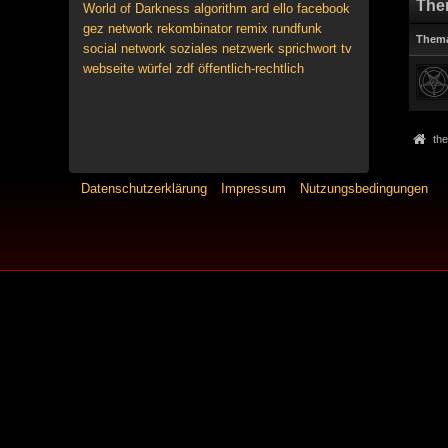
The
World of Darkness
algorithm
ard
ello
facebook
gez
network
rekombinator
remix
rundfunk
Them
social network
soziales netzwerk
sprichwort
tv
webseite
würfel
zdf
öffentlich-rechtlich
the
Datenschutzerklärung
Impressum
Nutzungsbedingungen