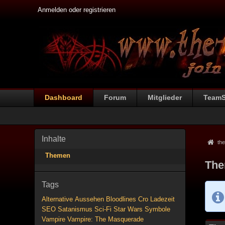
Anmelden oder registrieren
Dashboard
Forum
Mitglieder
Team
Inhalte
the
Themen
The
Tags
Alternative
Aussehen
Bloodlines
Cro
Ladezeit
SEO
Satanismus
Sci-Fi
Star Wars
Symbole
Vampire
Vampire: The Masquerade