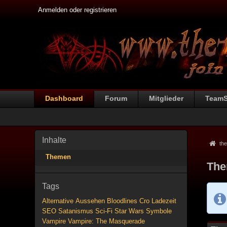
Anmelden oder registrieren
Dashboard
Forum
Mitglieder
Team
Inhalte
the
Themen
The
Tags
Alternative
Aussehen
Bloodlines
Cro
Ladezeit
SEO
Satanismus
Sci-Fi
Star Wars
Symbole
Vampire
Vampire: The Masquerade