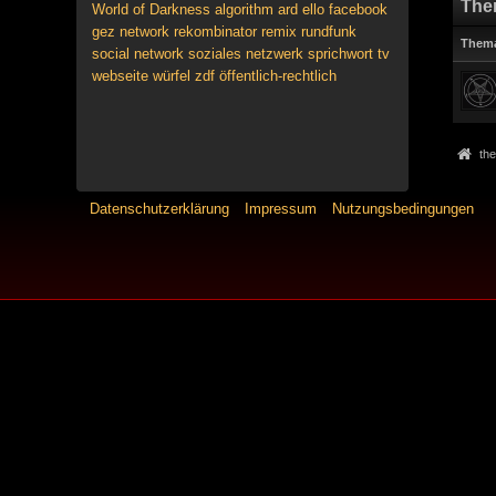
The
World of Darkness
algorithm
ard
ello
facebook
gez
network
rekombinator
remix
rundfunk
Them
social network
soziales netzwerk
sprichwort
tv
webseite
würfel
zdf
öffentlich-rechtlich
the
Datenschutzerklärung
Impressum
Nutzungsbedingungen