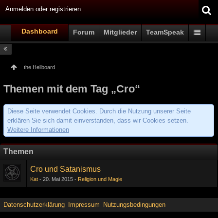
Anmelden oder registrieren
Dashboard
Forum
Mitglieder
TeamSpeak
the Hellboard
Themen mit dem Tag „Cro“
Diese Seite verwendet Cookies. Durch die Nutzung unserer Seite
erklären Sie sich damit einverstanden, dass wir Cookies setzen.
Weitere Informationen
Themen
Cro und Satanismus
Kat
20. Mai 2015
Religion und Magie
Datenschutzerklärung
Impressum
Nutzungsbedingungen