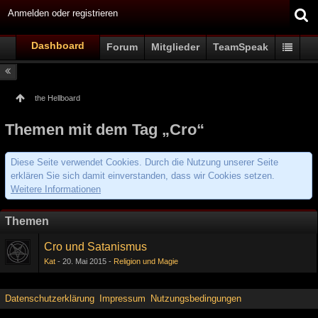
Anmelden oder registrieren
Dashboard
Forum
Mitglieder
TeamSpeak
the Hellboard
Themen mit dem Tag „Cro“
Diese Seite verwendet Cookies. Durch die Nutzung unserer Seite
erklären Sie sich damit einverstanden, dass wir Cookies setzen.
Weitere Informationen
Themen
Cro und Satanismus
Kat
20. Mai 2015
Religion und Magie
Datenschutzerklärung
Impressum
Nutzungsbedingungen