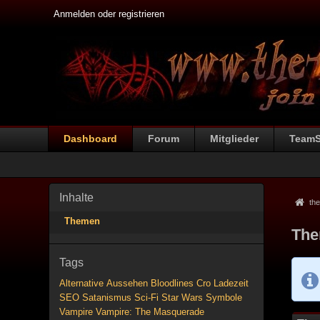
Anmelden oder registrieren
Dashboard
Forum
Mitglieder
Team
Inhalte
the
Themen
The
Tags
Alternative
Aussehen
Bloodlines
Cro
Ladezeit
SEO
Satanismus
Sci-Fi
Star Wars
Symbole
Vampire
Vampire: The Masquerade