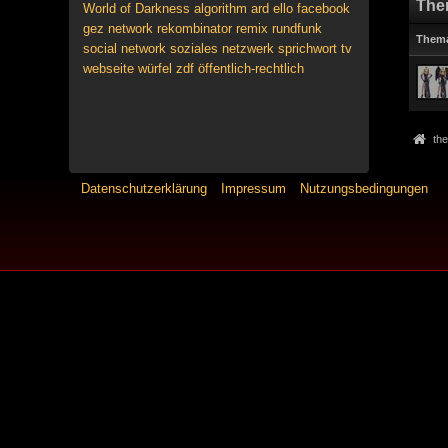
The
World of Darkness
algorithm
ard
ello
facebook
gez
network
rekombinator
remix
rundfunk
Them
social network
soziales netzwerk
sprichwort
tv
webseite
würfel
zdf
öffentlich-rechtlich
the
Datenschutzerklärung
Impressum
Nutzungsbedingungen