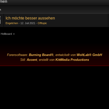
men
a
Ich möchte besser aussehen
Engelchen
12. Juli 2021
Offtopic
 Hellboard
»
Forensoftware:
Burning Board®
, entwickelt von
WoltLab® GmbH
Stil:
Accent
, erstellt von
KittMedia Productions