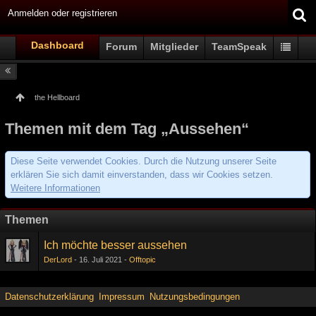
Anmelden oder registrieren
Dashboard
Forum
Mitglieder
TeamSpeak
the Hellboard
Themen mit dem Tag „Aussehen“
Diese Seite verwendet Cookies. Durch die Nutzung unserer Seite
erklären Sie sich damit einverstanden, dass wir Cookies setzen.
Weitere Informationen
Themen
Ich möchte besser aussehen
DerLord
16. Juli 2021
Offtopic
Datenschutzerklärung
Impressum
Nutzungsbedingungen