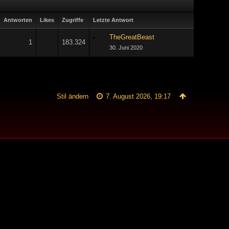
Antworten
Likes
Zugriffe
Letzte Antwort
TheGreatBeast
1
183.324
30. Juni 2020
Stil ändern
7. August 2026, 19:17