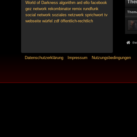
The
World of Darkness
algorithm
ard
ello
facebook
gez
network
rekombinator
remix
rundfunk
Them
social network
soziales netzwerk
sprichwort
tv
webseite
würfel
zdf
öffentlich-rechtlich
the
Datenschutzerklärung
Impressum
Nutzungsbedingungen