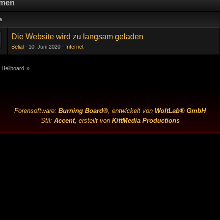
men
a
Die Website wird zu langsam geladen
Belial
10. Juni 2020
Internet
 Hellboard
»
Forensoftware:
Burning Board®
, entwickelt von
WoltLab® GmbH
Stil:
Accent
, erstellt von
KittMedia Productions