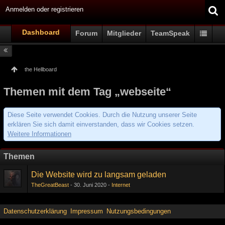
Anmelden oder registrieren
Dashboard
Forum
Mitglieder
TeamSpeak
the Hellboard
Themen mit dem Tag „webseite“
Diese Seite verwendet Cookies. Durch die Nutzung unserer Seite
erklären Sie sich damit einverstanden, dass wir Cookies setzen.
Weitere Informationen
Themen
Die Website wird zu langsam geladen
TheGreatBeast
30. Juni 2020
Internet
Datenschutzerklärung
Impressum
Nutzungsbedingungen