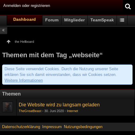
Anmelden oder registrieren
Dashboard
Forum
Mitglieder
TeamSpeak
the Hellboard
Themen mit dem Tag „webseite“
Diese Seite verwendet Cookies. Durch die Nutzung unserer Seite
erklären Sie sich damit einverstanden, dass wir Cookies setzen.
Weitere Informationen
Themen
Die Website wird zu langsam geladen
TheGreatBeast
30. Juni 2020
Internet
Datenschutzerklärung
Impressum
Nutzungsbedingungen