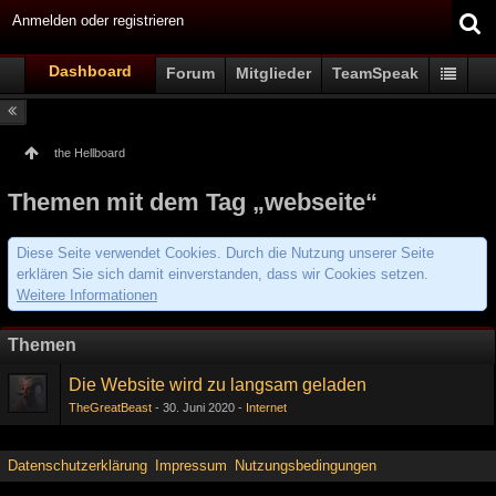
Anmelden oder registrieren
Dashboard
Forum
Mitglieder
TeamSpeak
the Hellboard
Themen mit dem Tag „webseite“
Diese Seite verwendet Cookies. Durch die Nutzung unserer Seite
erklären Sie sich damit einverstanden, dass wir Cookies setzen.
Weitere Informationen
Themen
Die Website wird zu langsam geladen
TheGreatBeast
30. Juni 2020
Internet
Datenschutzerklärung
Impressum
Nutzungsbedingungen