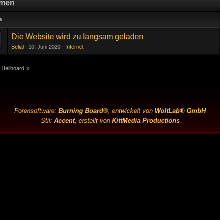
men
a
Die Website wird zu langsam geladen
Belial
10. Juni 2020
Internet
 Hellboard
»
Forensoftware:
Burning Board®
, entwickelt von
WoltLab® GmbH
Stil:
Accent
, erstellt von
KittMedia Productions