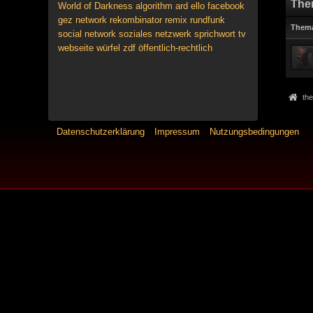
The
World of Darkness
algorithm
ard
ello
facebook
gez
network
rekombinator
remix
rundfunk
Them
social network
soziales netzwerk
sprichwort
tv
webseite
würfel
zdf
öffentlich-rechtlich
the
Datenschutzerklärung
Impressum
Nutzungsbedingungen