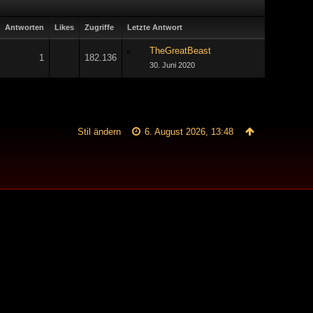
Antworten
Likes
Zugriffe
Letzte Antwort
TheGreatBeast
1
182.136
30. Juni 2020
Stil ändern
6. August 2026, 13:48