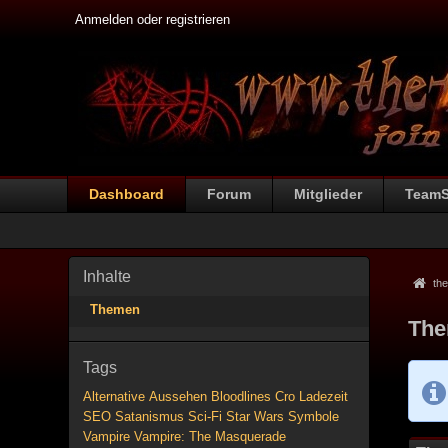
Anmelden oder registrieren
Dashboard
Forum
Mitglieder
Team
Inhalte
the
Themen
The
Tags
Alternative
Aussehen
Bloodlines
Cro
Ladezeit
SEO
Satanismus
Sci-Fi
Star Wars
Symbole
Vampire
Vampire: The Masquerade