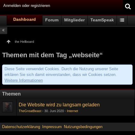
Anmelden oder registrieren
Dashboard
Forum
Mitglieder
TeamSpeak
the Hellboard
Themen mit dem Tag „webseite“
Diese Seite verwendet Cookies. Durch die Nutzung unserer Seite
erklären Sie sich damit einverstanden, dass wir Cookies setzen.
Weitere Informationen
Themen
Die Website wird zu langsam geladen
TheGreatBeast
30. Juni 2020
Internet
Datenschutzerklärung
Impressum
Nutzungsbedingungen