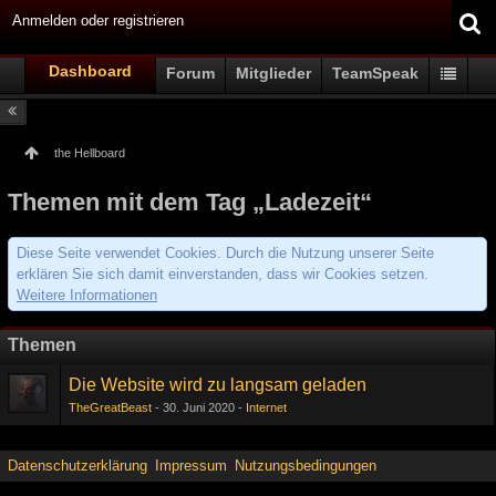
Anmelden oder registrieren
Dashboard
Forum
Mitglieder
TeamSpeak
the Hellboard
Themen mit dem Tag „Ladezeit“
Diese Seite verwendet Cookies. Durch die Nutzung unserer Seite
erklären Sie sich damit einverstanden, dass wir Cookies setzen.
Weitere Informationen
Themen
Die Website wird zu langsam geladen
TheGreatBeast
30. Juni 2020
Internet
Datenschutzerklärung
Impressum
Nutzungsbedingungen