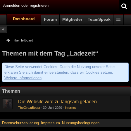
Anmelden oder registrieren
Dashboard
Forum
Mitglieder
TeamSpeak
the Hellboard
Themen mit dem Tag „Ladezeit“
Diese Seite verwendet Cookies. Durch die Nutzung unserer Seite
erklären Sie sich damit einverstanden, dass wir Cookies setzen.
Weitere Informationen
Themen
Die Website wird zu langsam geladen
TheGreatBeast
30. Juni 2020
Internet
Datenschutzerklärung
Impressum
Nutzungsbedingungen