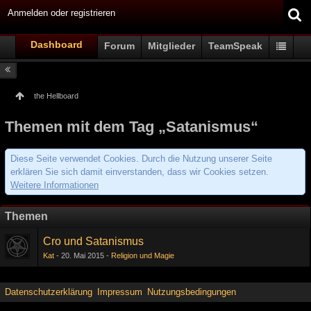
Anmelden oder registrieren
Dashboard
Forum
Mitglieder
TeamSpeak
the Hellboard
Themen mit dem Tag „Satanismus“
Diese Seite verwendet Cookies. Durch die Nutzung unserer Seite
erklären Sie sich damit einverstanden, dass wir Cookies setzen.
Weitere Informationen
Themen
Cro und Satanismus
Kat
20. Mai 2015
Religion und Magie
Datenschutzerklärung
Impressum
Nutzungsbedingungen