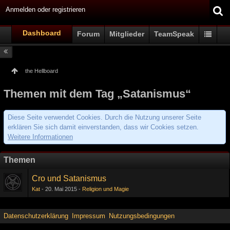
Anmelden oder registrieren
Dashboard
Forum
Mitglieder
TeamSpeak
the Hellboard
Themen mit dem Tag „Satanismus“
Diese Seite verwendet Cookies. Durch die Nutzung unserer Seite
erklären Sie sich damit einverstanden, dass wir Cookies setzen.
Weitere Informationen
Themen
Cro und Satanismus
Kat
20. Mai 2015
Religion und Magie
Datenschutzerklärung
Impressum
Nutzungsbedingungen