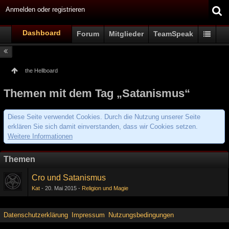
Anmelden oder registrieren
Dashboard
Forum
Mitglieder
TeamSpeak
the Hellboard
Themen mit dem Tag „Satanismus“
Diese Seite verwendet Cookies. Durch die Nutzung unserer Seite
erklären Sie sich damit einverstanden, dass wir Cookies setzen.
Weitere Informationen
Themen
Cro und Satanismus
Kat
20. Mai 2015
Religion und Magie
Datenschutzerklärung
Impressum
Nutzungsbedingungen