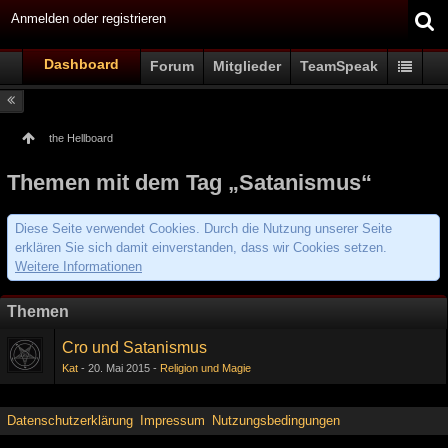
Anmelden oder registrieren
Dashboard
Forum
Mitglieder
TeamSpeak
the Hellboard
Themen mit dem Tag „Satanismus“
Diese Seite verwendet Cookies. Durch die Nutzung unserer Seite
erklären Sie sich damit einverstanden, dass wir Cookies setzen.
Weitere Informationen
Themen
Cro und Satanismus
Kat
20. Mai 2015
Religion und Magie
Datenschutzerklärung
Impressum
Nutzungsbedingungen