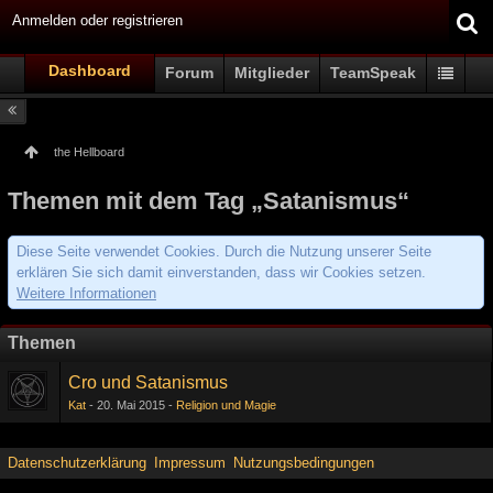
Anmelden oder registrieren
Dashboard
Forum
Mitglieder
TeamSpeak
the Hellboard
Themen mit dem Tag „Satanismus“
Diese Seite verwendet Cookies. Durch die Nutzung unserer Seite
erklären Sie sich damit einverstanden, dass wir Cookies setzen.
Weitere Informationen
Themen
Cro und Satanismus
Kat
20. Mai 2015
Religion und Magie
Datenschutzerklärung
Impressum
Nutzungsbedingungen