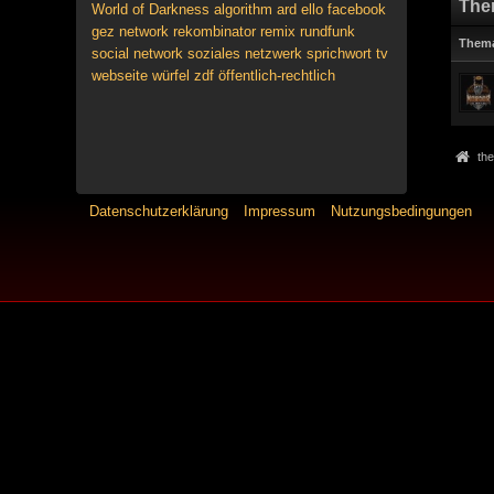
The
World of Darkness
algorithm
ard
ello
facebook
gez
network
rekombinator
remix
rundfunk
Them
social network
soziales netzwerk
sprichwort
tv
webseite
würfel
zdf
öffentlich-rechtlich
the
Datenschutzerklärung
Impressum
Nutzungsbedingungen