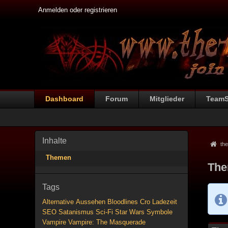
Anmelden oder registrieren
Dashboard
Forum
Mitglieder
Team
Inhalte
the
Themen
The
Tags
Alternative
Aussehen
Bloodlines
Cro
Ladezeit
SEO
Satanismus
Sci-Fi
Star Wars
Symbole
Vampire
Vampire: The Masquerade