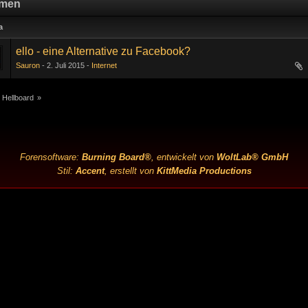
men
a
ello - eine Alternative zu Facebook?
Sauron
2. Juli 2015
Internet
 Hellboard
»
Forensoftware:
Burning Board®
, entwickelt von
WoltLab® GmbH
Stil:
Accent
, erstellt von
KittMedia Productions