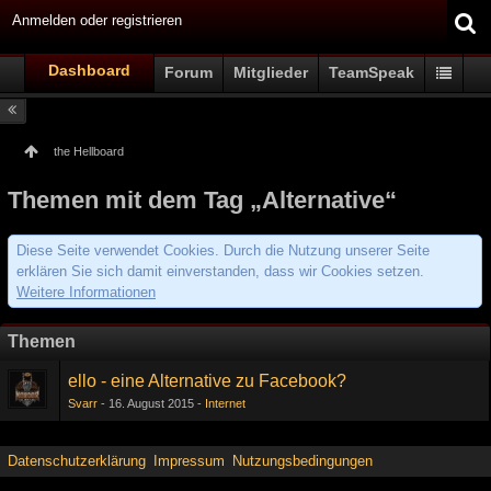
Anmelden oder registrieren
Dashboard
Forum
Mitglieder
TeamSpeak
the Hellboard
Themen mit dem Tag „Alternative“
Diese Seite verwendet Cookies. Durch die Nutzung unserer Seite
erklären Sie sich damit einverstanden, dass wir Cookies setzen.
Weitere Informationen
Themen
ello - eine Alternative zu Facebook?
Svarr
16. August 2015
Internet
Datenschutzerklärung
Impressum
Nutzungsbedingungen