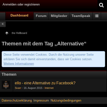
Anmelden oder registrieren
Dashboard
Forum
Mitglieder
TeamSpeak
the Hellboard
Themen mit dem Tag „Alternative“
Diese Seite verwendet Cookies. Durch die Nutzung unserer Seite
erklären Sie sich damit einverstanden, dass wir Cookies setzen.
Weitere Informationen
Themen
ello - eine Alternative zu Facebook?
Svarr
16. August 2015
Internet
Datenschutzerklärung
Impressum
Nutzungsbedingungen