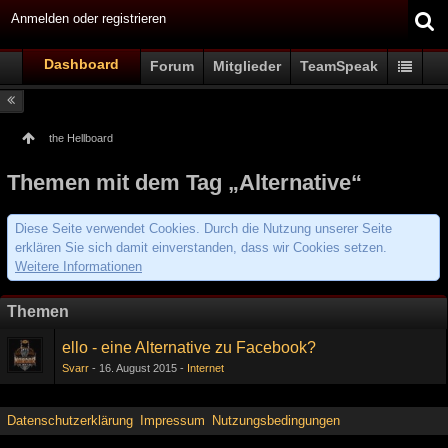
Anmelden oder registrieren
Dashboard
Forum
Mitglieder
TeamSpeak
the Hellboard
Themen mit dem Tag „Alternative“
Diese Seite verwendet Cookies. Durch die Nutzung unserer Seite
erklären Sie sich damit einverstanden, dass wir Cookies setzen.
Weitere Informationen
Themen
ello - eine Alternative zu Facebook?
Svarr
16. August 2015
Internet
Datenschutzerklärung
Impressum
Nutzungsbedingungen