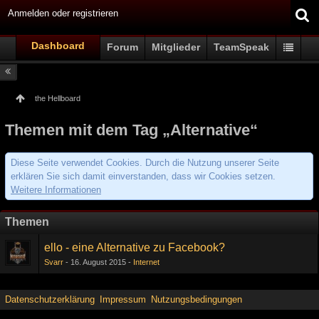
Anmelden oder registrieren
Dashboard
Forum
Mitglieder
TeamSpeak
the Hellboard
Themen mit dem Tag „Alternative“
Diese Seite verwendet Cookies. Durch die Nutzung unserer Seite
erklären Sie sich damit einverstanden, dass wir Cookies setzen.
Weitere Informationen
Themen
ello - eine Alternative zu Facebook?
Svarr
16. August 2015
Internet
Datenschutzerklärung
Impressum
Nutzungsbedingungen