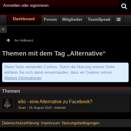
Anmelden oder registrieren
Dashboard
Forum
Mitglieder
TeamSpeak
the Hellboard
Themen mit dem Tag „Alternative“
Diese Seite verwendet Cookies. Durch die Nutzung unserer Seite
erklären Sie sich damit einverstanden, dass wir Cookies setzen.
Weitere Informationen
Themen
ello - eine Alternative zu Facebook?
Svarr
16. August 2015
Internet
Datenschutzerklärung
Impressum
Nutzungsbedingungen