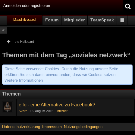
Anmelden oder registrieren
Dashboard
Forum
Mitglieder
TeamSpeak
the Hellboard
Themen mit dem Tag „soziales netzwerk“
Diese Seite verwendet Cookies. Durch die Nutzung unserer Seite
erklären Sie sich damit einverstanden, dass wir Cookies setzen.
Weitere Informationen
Themen
ello - eine Alternative zu Facebook?
Svarr
16. August 2015
Internet
Datenschutzerklärung
Impressum
Nutzungsbedingungen