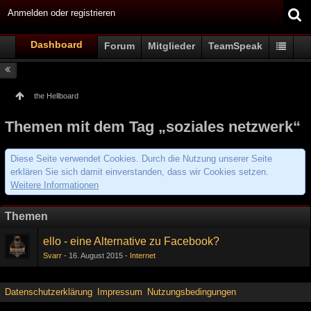
Anmelden oder registrieren
Dashboard
Forum
Mitglieder
TeamSpeak
the Hellboard
Themen mit dem Tag „soziales netzwerk“
Diese Seite verwendet Cookies. Durch die Nutzung unserer Seite
erklären Sie sich damit einverstanden, dass wir Cookies setzen.
Weitere Informationen
Themen
ello - eine Alternative zu Facebook?
Svarr
16. August 2015
Internet
Datenschutzerklärung
Impressum
Nutzungsbedingungen