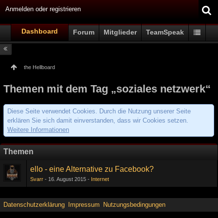
Anmelden oder registrieren
Dashboard
Forum
Mitglieder
TeamSpeak
the Hellboard
Themen mit dem Tag „soziales netzwerk“
Diese Seite verwendet Cookies. Durch die Nutzung unserer Seite
erklären Sie sich damit einverstanden, dass wir Cookies setzen.
Weitere Informationen
Themen
ello - eine Alternative zu Facebook?
Svarr
16. August 2015
Internet
Datenschutzerklärung
Impressum
Nutzungsbedingungen